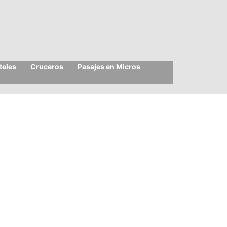
teles
Cruceros
Pasajes en Micros