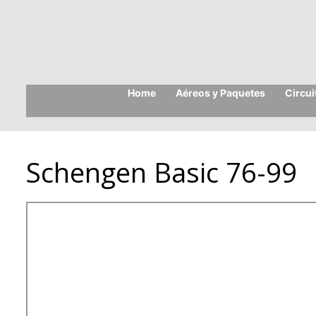
Skip
to
content
Home
Aéreos y Paquetes
Circu
Schengen Basic 76-99