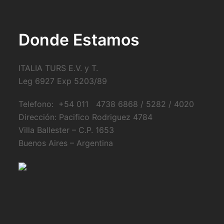
Donde Estamos
ITALIA TURS E.V. y T.
Leg 6927 Exp 5203/89
Telefono: +54 011 4738 6868 / 5282 / 4020
Dirección: Pacifico Rodriguez 4784
Villa Ballester – C.P. 1653
Buenos Aires – Argentina