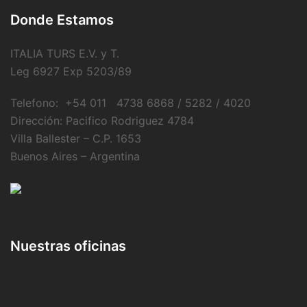
Donde Estamos
ITALIA TURS E.V. y T.
Leg 6927 Exp 5203/89
Telefono: +54 011 4738 6868 / 5282 / 4020
Dirección: Pacifico Rodriguez 4784
Villa Ballester – C.P. 1653
Buenos Aires – Argentina
Nuestras oficinas