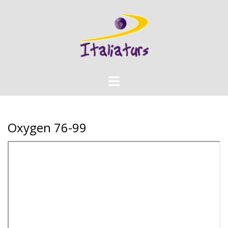
Skip
to
content
Toggle
menu
Oxygen 76-99