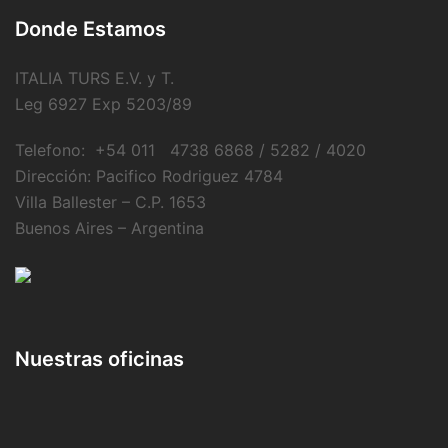
Donde Estamos
ITALIA TURS E.V. y T.
Leg 6927 Exp 5203/89
Telefono: +54 011 4738 6868 / 5282 / 4020
Dirección: Pacifico Rodriguez 4784
Villa Ballester – C.P. 1653
Buenos Aires – Argentina
Nuestras oficinas