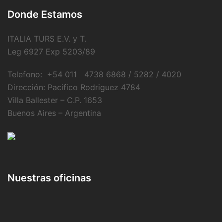
Donde Estamos
ITALIA TURS E.V. y T.
Leg 6927 Exp 5203/89
Telefono: +54 011 4738 6868 / 5282 / 4020
Dirección: Pacifico Rodriguez 4784
Villa Ballester – C.P. 1653
Buenos Aires – Argentina
Nuestras oficinas